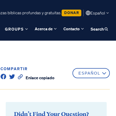
as bíblicas profundas y gratuitas.
DONAR
Español
Acerca de
Contacto
GROUPS
Search
COMPARTIR
Enlace copiado
Didn’t Find Your Question?