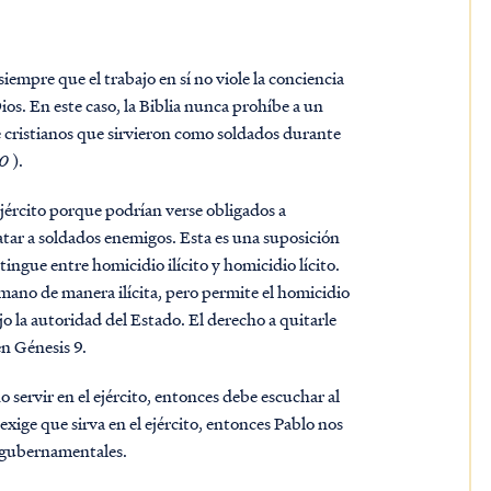
iempre que el trabajo en sí no viole la conciencia
Dios. En este caso, la Biblia nunca prohíbe a un
de cristianos que sirvieron como soldados durante
10
).
ejército porque podrían verse obligados a
atar a soldados enemigos. Esta es una suposición
ingue entre homicidio ilícito y homicidio lícito.
humano de manera ilícita, pero permite el homicidio
jo la autoridad del Estado. El derecho a quitarle
en Génesis 9.
o servir en el ejército, entonces debe escuchar al
 exige que sirva en el ejército, entonces Pablo nos
 gubernamentales.