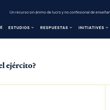
Un recurso sin ánimo de lucro y no confesional de enseñanz
E
ESTUDIOS
RESPUESTAS
INITIATIVES
el ejército?