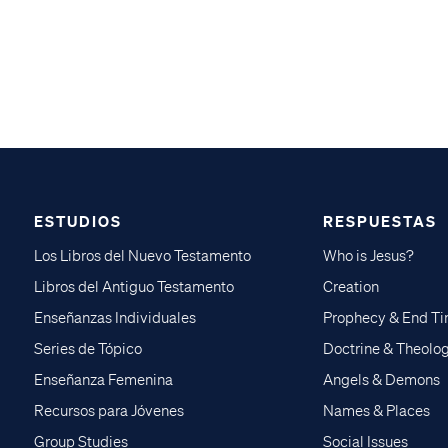
ESTUDIOS
RESPUESTAS
Los Libros del Nuevo Testamento
Who is Jesus?
Libros del Antiguo Testamento
Creation
Enseñanzas Individuales
Prophecy & End T
Series de Tópico
Doctrine & Theolo
Enseñanza Femenina
Angels & Demons
Recursos para Jóvenes
Names & Places
Group Studies
Social Issues