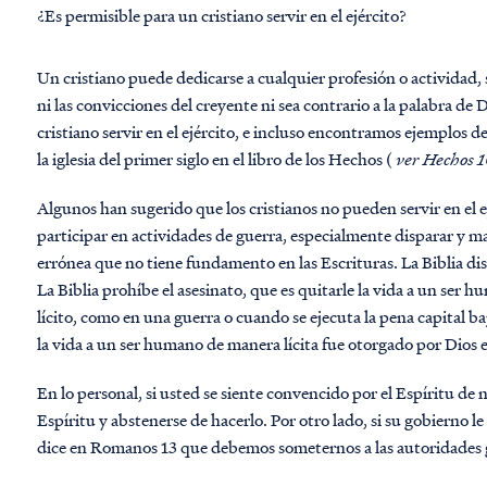
¿Es permisible para un cristiano servir en el ejército?
Un cristiano puede dedicarse a cualquier profesión o actividad, s
ni las convicciones del creyente ni sea contrario a la palabra de 
cristiano servir en el ejército, e incluso encontramos ejemplos 
la iglesia del primer siglo en el libro de los Hechos (
ver Hechos 
Algunos han sugerido que los cristianos no pueden servir en el 
participar en actividades de guerra, especialmente disparar y m
errónea que no tiene fundamento en las Escrituras. La Biblia dist
La Biblia prohíbe el asesinato, que es quitarle la vida a un ser 
lícito, como en una guerra o cuando se ejecuta la pena capital ba
la vida a un ser humano de manera lícita fue otorgado por Dios 
En lo personal, si usted se siente convencido por el Espíritu de n
Espíritu y abstenerse de hacerlo. Por otro lado, si su gobierno le
dice en Romanos 13 que debemos someternos a las autoridades