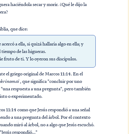
uera haciéndola secar y morir. ¿Qué le dijo la
nera?
iblia, que dice:
ercó a ella, si quizá hallaría algo en ella; y
l tiempo de las higueras.
fruto de ti. Y lo oyeron sus discípulos.
 el griego original de Marcos 11:14. En el
okrinomai
, que significa "concluir por uno
r "una respuesta a una pregunta", pero también
visto o experimentado.
os 11:14 como que Jesús respondió a una señal
iendo a una pregunta del árbol. Por el contexto
uando miró al árbol, no a algo que Jesús escuchó.
"Jesús respondió..."