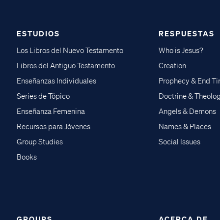
ESTUDIOS
RESPUESTAS
Los Libros del Nuevo Testamento
Who is Jesus?
Libros del Antiguo Testamento
Creation
Enseñanzas Individuales
Prophecy & End T
Series de Tópico
Doctrine & Theolo
Enseñanza Femenina
Angels & Demons
Recursos para Jóvenes
Names & Places
Group Studies
Social Issues
Books
GROUPS
ACERCA DE