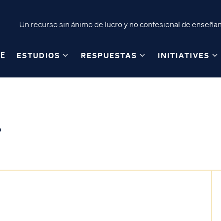
Un recurso sin ánimo de lucro y no confesional de enseñanz
E
ESTUDIOS
RESPUESTAS
INITIATIVES
?