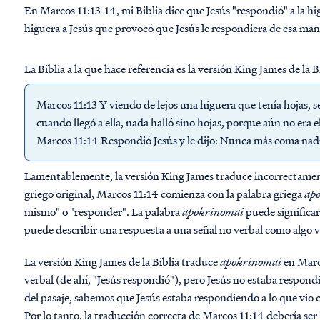
En Marcos 11:13-14, mi Biblia dice que Jesús "respondió" a la hig
higuera a Jesús que provocó que Jesús le respondiera de esa ma
La Biblia a la que hace referencia es la versión King James de la B
Marcos 11:13 Y viendo de lejos una higuera que tenía hojas, se ac
cuando llegó a ella, nada halló sino hojas, porque aún no era e
Marcos 11:14 Respondió Jesús y le dijo: Nunca más coma nadie 
Lamentablemente, la versión King James traduce incorrectamente
griego original, Marcos 11:14 comienza con la palabra griega
ap
mismo" o "responder". La palabra
apokrinomai
puede significa
puede describir una respuesta a una señal no verbal como algo 
La versión King James de la Biblia traduce
apokrinomai
en Marc
verbal (de ahí, "Jesús respondió"), pero Jesús no estaba respond
del pasaje, sabemos que Jesús estaba respondiendo a lo que vio c
Por lo tanto, la traducción correcta de Marcos 11:14 debería ser 