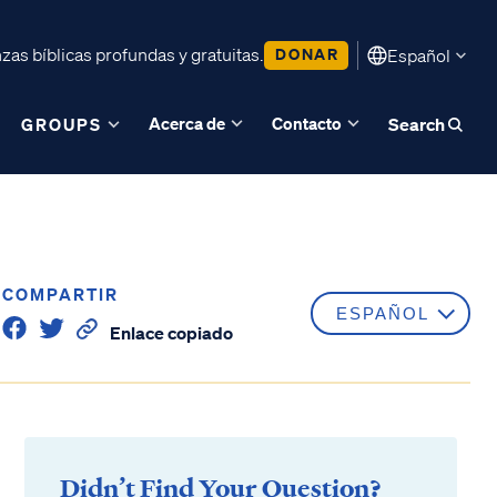
as bíblicas profundas y gratuitas.
DONAR
Español
Acerca de
Contacto
GROUPS
Search
COMPARTIR
Enlace copiado
Didn’t Find Your Question?