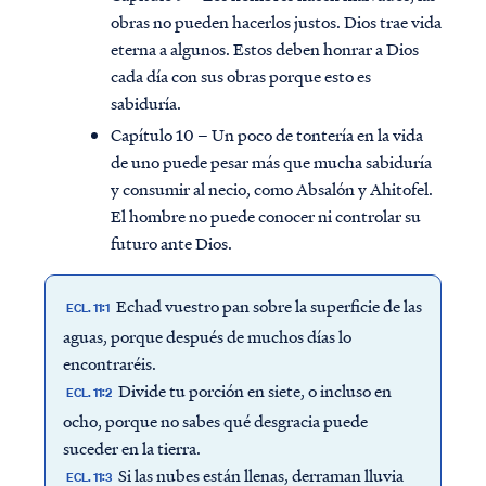
obras no pueden hacerlos justos. Dios trae vida
eterna a algunos. Estos deben honrar a Dios
cada día con sus obras porque esto es
sabiduría.
Capítulo 10 – Un poco de tontería en la vida
de uno puede pesar más que mucha sabiduría
y consumir al necio, como Absalón y Ahitofel.
El hombre no puede conocer ni controlar su
futuro ante Dios.
Echad vuestro pan sobre la superficie de las
ECL. 11:1
aguas, porque después de muchos días lo
encontraréis.
Divide tu porción en siete, o incluso en
ECL. 11:2
ocho, porque no sabes qué desgracia puede
suceder en la tierra.
Si las nubes están llenas, derraman lluvia
ECL. 11:3