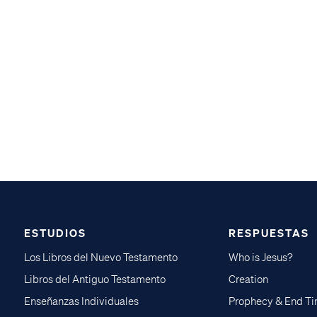
ESTUDIOS
RESPUESTAS
Los Libros del Nuevo Testamento
Who is Jesus?
Libros del Antiguo Testamento
Creation
Enseñanzas Individuales
Prophecy & End T