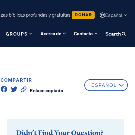
as bíblicas profundas y gratuitas.
DONAR
Español
Acerca de
Contacto
GROUPS
Search
COMPARTIR
Enlace copiado
Didn’t Find Your Question?