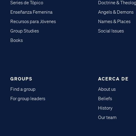
Series de Tópico
Doctrine & Theolo
Enseñanza Femenina
Angels & Demons
Recursos para Jóvenes
Names & Places
Group Studies
Social Issues
Books
GROUPS
ACERCA DE
Find a group
About us
For group leaders
Beliefs
History
Our team