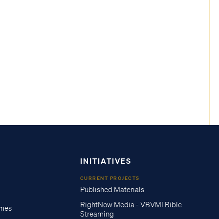
INITIATIVES
CURRENT PROJECTS
Published Materials
RightNow Media - VBVMI Bible
imes
Streaming