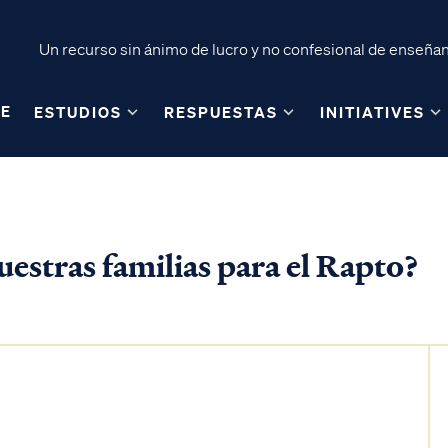
Un recurso sin ánimo de lucro y no confesional de enseñanz
E
ESTUDIOS
RESPUESTAS
INITIATIVES
stras familias para el Rapto?