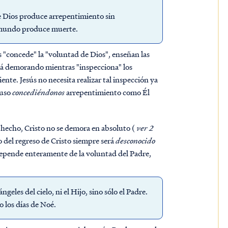
de Dios produce arrepentimiento sin
el mundo produce muerte.
os "concede" la "voluntad de Dios", enseñan las
está demorando mientras "inspecciona" los
iente.
Jesús no necesita realizar tal inspección ya
luso
concediéndonos
arrepentimiento como Él
 hecho, Cristo no se demora en absoluto (
ver 2
 del regreso de Cristo siempre será
desconocido
epende enteramente de la voluntad del Padre,
ngeles del cielo, ni el Hijo, sino sólo el Padre.
 los días de Noé.