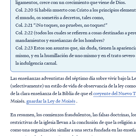
ligamentos, crece con un crecimiento que viene de Dios.
Col. 2:20 Si habéis muerto con Cristo a los principios elemen
el mundo, os sometéis a decretos, tales como,
Col. 2:21 “¡No toques, no pruebes, no toques!”
Col. 2:22 (todos los cuales se refieren a cosas destinadas a per
mandamientos y enseñanzas de los hombres?
Col. 2:23 Estos son asuntos que, sin duda, tienen la aparienci
mismo, y en la humillación de uno mismo y en el trato severo
la indulgencia carnal.
Las enseñanzas adventistas del séptimo día sobre vivir bajo la L
(selectivamente) un estilo de vida de observancia de la ley como 
de la clara enseñanza de la Biblia de que el
creyente del Nuevo Te
Moisés.
guardar la Ley de Moisés
.
En resumen, los comienzos fraudulentos, las falsas doctrinas, los
restrictivas de la iglesia llevan a la conclusión de que la religió
como una organización similar a una secta fundada en las enseña