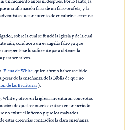
 ni un momento antes ni después. Por lo tanto, la
e una afirmación falsa de un falso profeta, y la
 adventistas fue un intento de encubrir el error de
ador, sobre la cual se fundó la iglesia y de la cual
ante aún, conduce a un evangelio falso ya que
n arrepentirse lo suficiente para obtener la
a para ser salvos.
a,
Elena de White,
quien afirmó haber recibido
a pesar de la enseñanza de la Biblia de que no
anon de las Escrituras
).
, White y otros en la iglesia inventaron conceptos
la noción de que los muertos entran en un período
 no existe el infierno y que los malvados
de estas creencias contradice la clara enseñanza