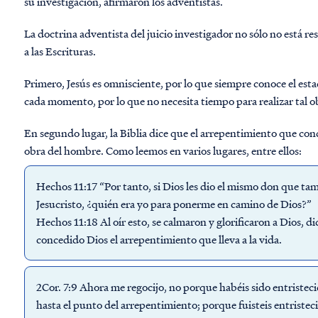
su investigación, afirmaron los adventistas.
La doctrina adventista del juicio investigador no sólo no está re
a las Escrituras.
Primero,
Jesús es omnisciente, por lo que siempre
conoce el est
cada momento, por lo que no necesita tiempo para realizar tal o
En segundo lugar, la
Biblia dice que el arrepentimiento que cond
obra del hombre. Como leemos en varios lugares, entre ellos:
Hechos 11:17 “Por tanto, si Dios les dio el mismo don que tam
Jesucristo, ¿quién era yo para ponerme en camino de Dios?”
Hechos 11:18 Al oír esto, se calmaron y glorificaron a Dios, di
concedido Dios el arrepentimiento que lleva a la vida.
2Cor. 7:9 Ahora me regocijo, no porque habéis sido entristeci
hasta el punto del arrepentimiento; porque fuisteis entristec