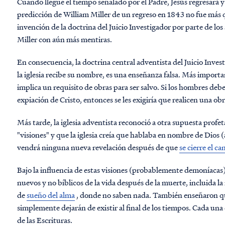
Cuando llegue el tiempo señalado por el Padre, Jesús regresará y
predicción de William Miller de un regreso en 1843 no fue más qu
invención de la doctrina del Juicio Investigador por parte de los
Miller con aún más mentiras.
En consecuencia, la doctrina central adventista del Juicio Investig
la iglesia recibe su nombre, es una enseñanza falsa. Más import
implica un requisito de obras para ser salvo. Si los hombres debe
expiación de Cristo, entonces se les exigiría que realicen una obr
Más tarde, la iglesia adventista reconoció a otra supuesta profet
"visiones" y que la iglesia creía que hablaba en nombre de Dios (
vendrá ninguna nueva revelación después de que
se cierre el c
Bajo la influencia de estas visiones (probablemente demoníacas)
nuevos y no bíblicos de la vida después de la muerte, incluida 
de
sueño del alma
, donde no saben nada. También enseñaron que
simplemente dejarán de existir al final de los tiempos. Cada una 
de las Escrituras.