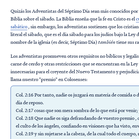
Quizás los Adventistas del Séptimo Día sean más conocidos por s
Biblia sobre el sábado. La Biblia enseña que la fe en Cristo es el
c
sabático
, sin embargo, los adventistas sostienen que los cristi
literal el sábado, que es el día sábado para los judíos bajo la Ley
nombre de la iglesia (es decir, Séptimo Día)
también
tiene sus r
Los adventistas promueven otros requisitos no bíblicos y legalis
carne de cerdo y otras restricciones que se encuentran en la Ley 
innecesarias para el creyente del Nuevo Testamento y perjudicial
llama nuestro "premio" en Colosenses:
Col. 2:16 Por tanto, nadie os juzgará en materia de comida o d
día de reposo.
Col. 2:17 cosas que son mera sombra de lo que está por venir; 
Col. 2:18 Que nadie os siga defraudando de vuestro
premio
, 
el culto de los ángeles, confiando en visiones que ha visto, e
Col. 2:19 y sin sujetarse a la cabeza, de la cual todo el cuerpo