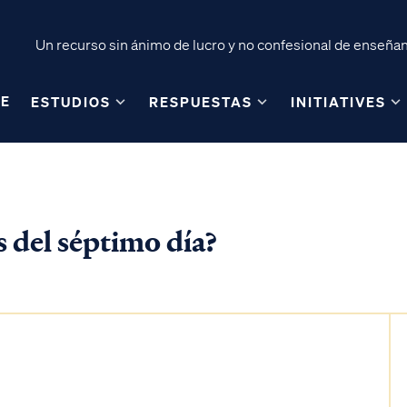
Un recurso sin ánimo de lucro y no confesional de enseñanz
E
ESTUDIOS
RESPUESTAS
INITIATIVES
s del séptimo día?