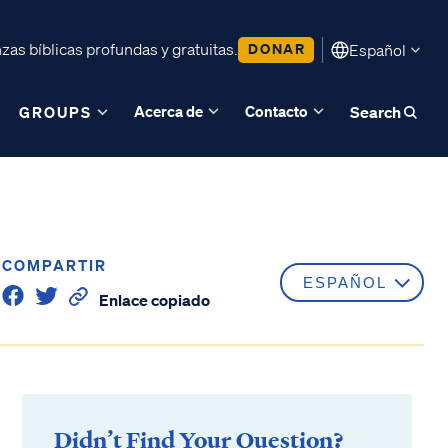
as bíblicas profundas y gratuitas.
DONAR
Español
Acerca de
Contacto
GROUPS
Search
COMPARTIR
Enlace copiado
Didn’t Find Your Question?