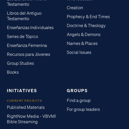
Testamento
Creation
Libros del Antiguo
Prophecy & End Times
Testamento
Doctrine & Theology
Enseñanzas Individuales
Angels & Demons
Series de Tópico
Names & Places
Enseñanza Femenina
Social Issues
Recursos para Jóvenes
Group Studies
Books
INITIATIVES
GROUPS
Find a group
CURRENT PROJECTS
Published Materials
For group leaders
RightNow Media - VBVMI
Bible Streaming