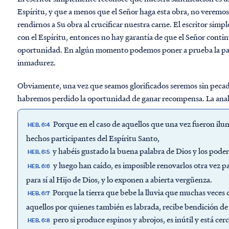
Espíritu, y que a menos que el Señor haga esta obra, no veremos 
rendirnos a Su obra al crucificar nuestra carne. El escritor si
con el Espíritu, entonces no hay garantía de que el Señor cont
oportunidad. En algún momento podemos poner a prueba la paci
inmadurez.
Obviamente, una vez que seamos glorificados seremos sin pecado
habremos perdido la oportunidad de ganar recompensa. La analog
Porque en el caso de aquellos que una vez fueron ilum
HEB. 6:4
hechos participantes del Espíritu Santo,
y habéis gustado la buena palabra de Dios y los podere
HEB. 6:5
y luego han caído, es imposible renovarlos otra vez p
HEB. 6:6
para sí al Hijo de Dios, y lo exponen a abierta vergüenza.
Porque la tierra que bebe la lluvia que muchas veces c
HEB. 6:7
aquellos por quienes también es labrada, recibe bendición de
pero si produce espinos y abrojos, es inútil y está cer
HEB. 6:8