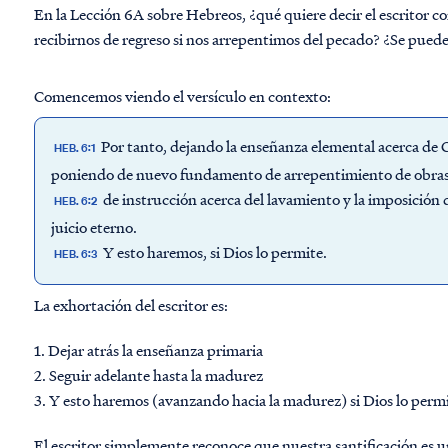
En la Lección 6A sobre Hebreos, ¿qué quiere decir el escritor co
recibirnos de regreso si nos arrepentimos del pecado? ¿Se puede
Comencemos viendo el versículo en contexto:
Por tanto, dejando la enseñanza elemental acerca de 
HEB. 6:1
poniendo de nuevo fundamento de arrepentimiento de obras 
de instrucción acerca del lavamiento y la imposición d
HEB. 6:2
juicio eterno.
Y esto haremos, si Dios lo permite.
HEB. 6:3
La exhortación del escritor es:
1. Dejar atrás la enseñanza primaria
2. Seguir adelante hasta la madurez
3. Y esto haremos (avanzando hacia la madurez) si Dios lo permi
El escritor simplemente reconoce que nuestra santificación es 