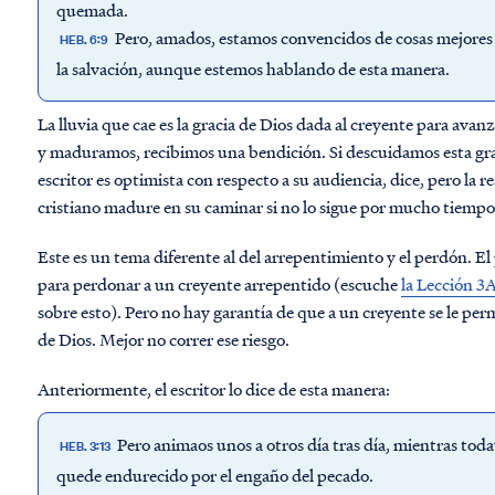
quemada.
Pero, amados, estamos convencidos de cosas mejores 
HEB. 6:9
la salvación, aunque estemos hablando de esta manera.
La lluvia que cae es la gracia de Dios dada al creyente para avanz
y maduramos, recibimos una bendición. Si descuidamos esta grac
escritor es optimista con respecto a su audiencia, dice, pero la
cristiano madure en su caminar si no lo sigue por mucho tiempo
Este es un tema diferente al del arrepentimiento y el perdón. El 
para perdonar a un creyente arrepentido (escuche
la Lección 3
sobre esto). Pero no hay garantía de que a un creyente se le per
de Dios. Mejor no correr ese riesgo.
Anteriormente, el escritor lo dice de esta manera:
Pero animaos unos a otros día tras día, mientras tod
HEB. 3:13
quede endurecido por el engaño del pecado.