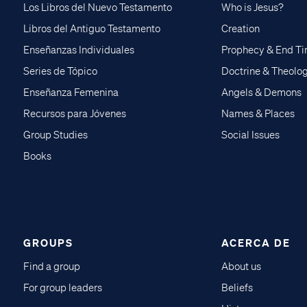
Los Libros del Nuevo Testamento
Who is Jesus?
Libros del Antiguo Testamento
Creation
Enseñanzas Individuales
Prophecy & End T
Series de Tópico
Doctrine & Theolo
Enseñanza Femenina
Angels & Demons
Recursos para Jóvenes
Names & Places
Group Studies
Social Issues
Books
GROUPS
ACERCA DE
Find a group
About us
For group leaders
Beliefs