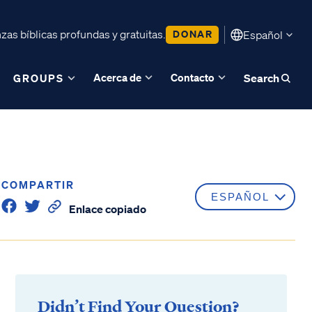
as bíblicas profundas y gratuitas.
DONAR
Español
Acerca de
Contacto
GROUPS
Search
COMPARTIR
Enlace copiado
Didn’t Find Your Question?