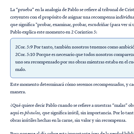
La “prueba” en la analogía de Pablo se refiere al tribunal de Cris
creyentes con el propósito de asignar una recompensa individua
que significa "probar, examinar, probar, escudriñar (para ver si 
Pablo explica este momento en 2 Corintios 5:
2Cor. 5:9 Por tanto, también nosotros tenemos como ambición,
2Cor. 5:10 Porque es necesario que todos nosotros comparezc
uno sea recompensado por sus obras mientras estaba en el cu
malo.
Este momento determinará cómo seremos recompensados, y cada 
manera.
¿Qué quiere decir Pablo cuando se refiere a nuestras “malas” ob
aquí es
phaulos,
que significa inútil, sin importancia. Por lo ta
obras inútiles hechas en la carne, sin valor y sin recompensa.
Para ponerse al día sobre esta importante área de la verdad bíblica