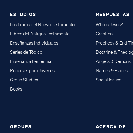
ESTUDIOS
RESPUESTAS
Los Libros del Nuevo Testamento
Who is Jesus?
Libros del Antiguo Testamento
Creation
Enseñanzas Individuales
Prophecy & End T
Series de Tópico
Doctrine & Theolo
Enseñanza Femenina
Angels & Demons
Recursos para Jóvenes
Names & Places
Group Studies
Social Issues
Books
GROUPS
ACERCA DE