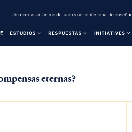
Un recurso sin ánimo de lucro y no confesional de enseñanz
E
ESTUDIOS
RESPUESTAS
INITIATIVES
compensas eternas?