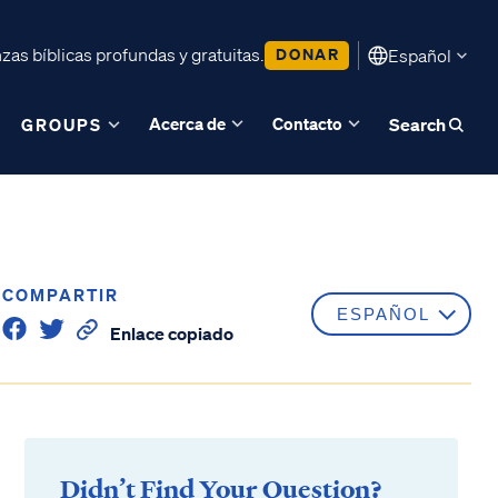
as bíblicas profundas y gratuitas.
DONAR
Español
Acerca de
Contacto
GROUPS
Search
COMPARTIR
Enlace copiado
Didn’t Find Your Question?