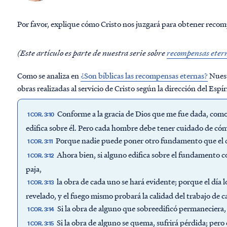
Por favor, explique cómo Cristo nos juzgará para obtener recom
(Este artículo es parte de nuestra serie sobre
recompensas eter
Como se analiza en
¿Son bíblicas las recompensas eternas?
Nuest
obras realizadas al servicio de Cristo según la dirección del Espí
Conforme a la gracia de Dios que me fue dada, como
1 COR. 3:10
edifica sobre él. Pero cada hombre debe tener cuidado de cóm
Porque nadie puede poner otro fundamento que el qu
1 COR. 3:11
Ahora bien, si alguno edifica sobre el fundamento co
1 COR. 3:12
paja,
la obra de cada uno se hará evidente; porque el día 
1 COR. 3:13
revelado, y el fuego mismo probará la calidad del trabajo de 
Si la obra de alguno que sobreedificó permaneciera,
1 COR. 3:14
Si la obra de alguno se quema, sufrirá pérdida; per
1 COR. 3:15