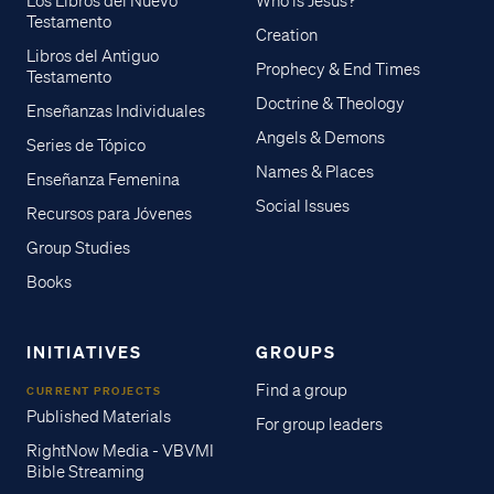
Los Libros del Nuevo
Who is Jesus?
Testamento
Creation
Libros del Antiguo
Prophecy & End Times
Testamento
Doctrine & Theology
Enseñanzas Individuales
Angels & Demons
Series de Tópico
Names & Places
Enseñanza Femenina
Social Issues
Recursos para Jóvenes
Group Studies
Books
INITIATIVES
GROUPS
Find a group
CURRENT PROJECTS
Published Materials
For group leaders
RightNow Media - VBVMI
Bible Streaming