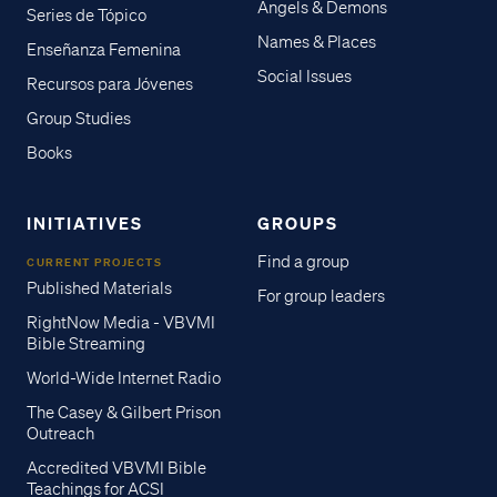
Angels & Demons
Series de Tópico
Names & Places
Enseñanza Femenina
Social Issues
Recursos para Jóvenes
Group Studies
Books
INITIATIVES
GROUPS
Find a group
CURRENT PROJECTS
Published Materials
For group leaders
RightNow Media - VBVMI
Bible Streaming
World-Wide Internet Radio
The Casey & Gilbert Prison
Outreach
Accredited VBVMI Bible
Teachings for ACSI