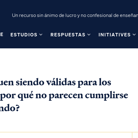
Un recurso sin ánimo de lucro y no confesional de enseñanz
E
ESTUDIOS
RESPUESTAS
INITIATIVES
uen siendo válidas para los
, ¿por qué no parecen cumplirse
undo?