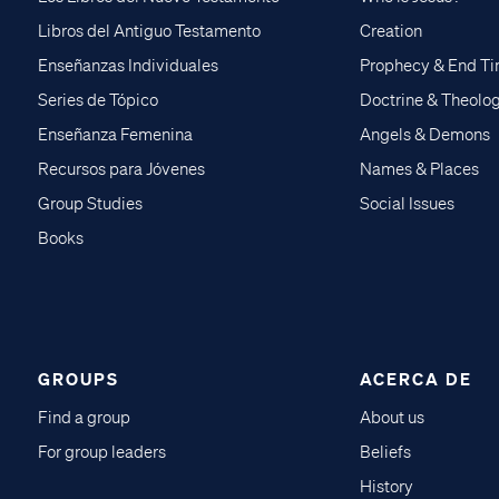
Libros del Antiguo Testamento
Creation
Enseñanzas Individuales
Prophecy & End T
Series de Tópico
Doctrine & Theolo
Enseñanza Femenina
Angels & Demons
Recursos para Jóvenes
Names & Places
Group Studies
Social Issues
Books
GROUPS
ACERCA DE
Find a group
About us
For group leaders
Beliefs
History