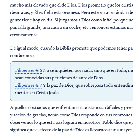
mucho más elevado que el de Dios. Dios prometió que los crist
desnudos, y Él es fiel a esta promesa. Pero este es un estándar d
gente tiene hoy en día. Si juzgamos a Dios como infiel porque no 
pantalla grande, una casa o un coche, etc., entonces estamos m
erróneamente.
De igual modo, cuando la Biblia promete que podemos tener paz e
condiciones:
Filipenses 4:6
No se inquieten por nada, sino que en todo, me
sean conocidas sus peticiones delante de Dios.
Filipenses 4:7
Y la paz de Dios, que sobrepasa todo entendim
mentes en Cristo Jesús.
Aquellos cristianos que enfrentan circunstancias difíciles y pr
y acción de gracias, verán cómo Dios responde en sus corazones (
observemos lo que esta paz logrará en nosotros. Pablo dice que
significa que el efecto de la paz de Dios es llevarnos a una mayo