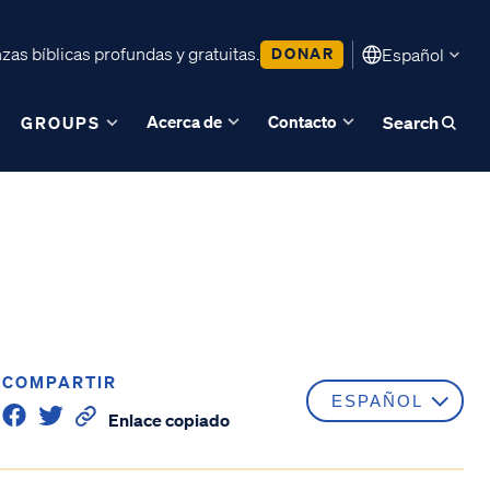
as bíblicas profundas y gratuitas.
DONAR
Español
Acerca de
Contacto
GROUPS
Search
COMPARTIR
Enlace copiado