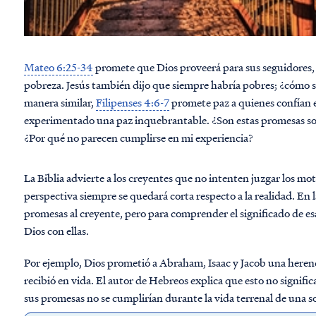
Mateo 6:25-34
promete que Dios proveerá para sus seguidores, 
pobreza. Jesús también dijo que siempre habría pobres; ¿cómo se
manera similar,
Filipenses 4:6-7
promete paz a quienes confían e
experimentado una paz inquebrantable. ¿Son estas promesas sol
¿Por qué no parecen cumplirse en mi experiencia?
La Biblia advierte a los creyentes que no intenten juzgar los mo
perspectiva siempre se quedará corta respecto a la realidad. En
promesas al creyente, pero para comprender el significado de 
Dios con ellas.
Por ejemplo, Dios prometió a Abraham, Isaac y Jacob una herenc
recibió en vida. El autor de Hebreos explica que esto no signific
sus promesas no se cumplirían durante la vida terrenal de una s