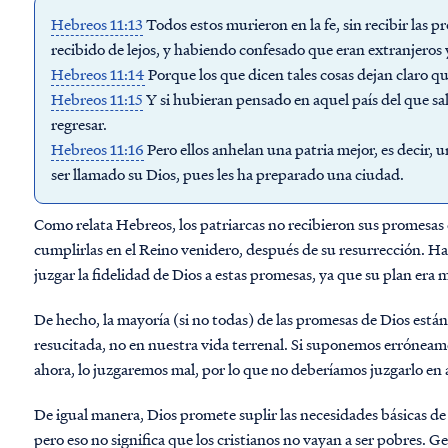
Hebreos 11:13
Todos estos murieron en la fe, sin recibir las 
recibido de lejos, y habiendo confesado que eran extranjeros y
Hebreos 11:14
Porque los que dicen tales cosas dejan claro q
Hebreos 11:15
Y si hubieran pensado en aquel país del que sa
regresar.
Hebreos 11:16
Pero ellos anhelan una patria mejor, es decir, u
ser llamado su Dios, pues les ha preparado una ciudad.
Como relata Hebreos, los patriarcas no recibieron sus promesas e
cumplirlas en el Reino venidero, después de su resurrección. H
juzgar la fidelidad de Dios a estas promesas, ya que su plan er
De hecho, la mayoría (si no todas) de las promesas de Dios está
resucitada, no en nuestra vida terrenal. Si suponemos errónea
ahora, lo juzgaremos mal, por lo que no deberíamos juzgarlo en 
De igual manera, Dios promete suplir las necesidades básicas de
pero eso no significa que los cristianos no vayan a ser pobres