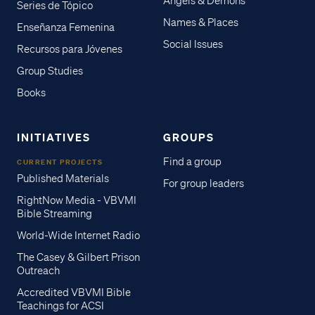
Angels & Demons
Series de Tópico
Names & Places
Enseñanza Femenina
Social Issues
Recursos para Jóvenes
Group Studies
Books
INITIATIVES
GROUPS
Find a group
CURRENT PROJECTS
Published Materials
For group leaders
RightNow Media - VBVMI
Bible Streaming
World-Wide Internet Radio
The Casey & Gilbert Prison
Outreach
Accredited VBVMI Bible
Teachings for ACSI