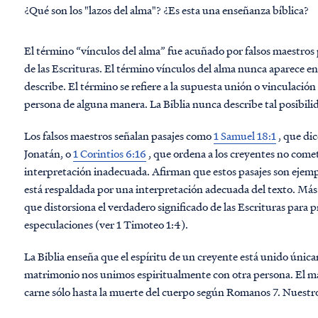
¿Qué son los "lazos del alma"? ¿Es esta una enseñanza bíblica?
El término “vínculos del alma” fue acuñado por falsos maestros pa
de las Escrituras. El término vínculos del alma nunca aparece en
describe. El término se refiere a la supuesta unión o vinculación
persona de alguna manera. La Biblia nunca describe tal posibilid
Los falsos maestros señalan pasajes como
1 Samuel 18:1
, que dic
Jonatán, o
1 Corintios 6:16
, que ordena a los creyentes no comet
interpretación inadecuada. Afirman que estos pasajes son ejemp
está respaldada por una interpretación adecuada del texto. Más b
que distorsiona el verdadero significado de las Escrituras para 
especulaciones (ver 1 Timoteo 1:4).
La Biblia enseña que el espíritu de un creyente está unido únicam
matrimonio nos unimos espiritualmente con otra persona. El m
carne sólo hasta la muerte del cuerpo según Romanos 7. Nuestro 