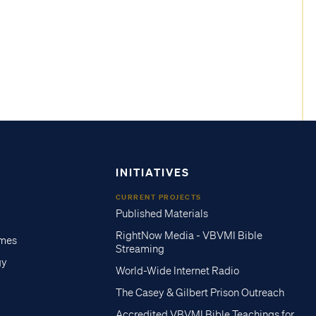
INITIATIVES
CURRENT PROJECTS
Published Materials
RightNow Media - VBVMI Bible
imes
Streaming
gy
World-Wide Internet Radio
The Casey & Gilbert Prison Outreach
Accredited VBVMI Bible Teachings for