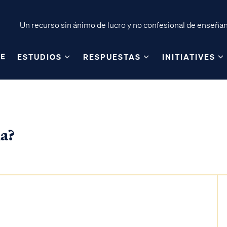
Un recurso sin ánimo de lucro y no confesional de enseñanz
E
ESTUDIOS
RESPUESTAS
INITIATIVES
ma?