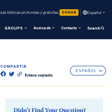
as bíblicas profundas y gratuitas.
DONAR
Español
Acerca de
Contacto
GROUPS
Search
COMPARTIR
Enlace copiado
Didn’t Find Your Question?