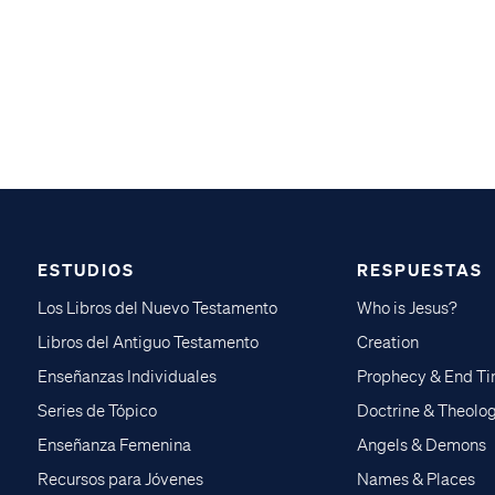
ESTUDIOS
RESPUESTAS
Los Libros del Nuevo Testamento
Who is Jesus?
Libros del Antiguo Testamento
Creation
Enseñanzas Individuales
Prophecy & End T
Series de Tópico
Doctrine & Theolo
Enseñanza Femenina
Angels & Demons
Recursos para Jóvenes
Names & Places