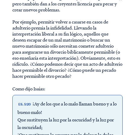
pero también dan a los creyentes licencia para pecar y
crear nuevos problemas.
Por ejemplo, permitir volver a casarse en casos de
adulterio premia la infidelidad. Llevando la
interpretación liberal a su fin lógico, aquellos que
deseen escapar de un mal matrimonio o buscar un
nuevo matrimonio sólo necesitan cometer adulterio
para asegurarse un divorcio bíblicamente permisible (o
eso enseñaría esta interpretación). Obviamente, esto es
ridículo. ¿Cómo podemos decir que un acto de adulterio
hace permisible el divorcio? ¿Cómo puede un pecado
hacer permisible otro pecado?
Como dijo Isaías:
¡Ay de los que a lo malo llaman bueno y a lo
ES. 5:20
bueno malo!
Que sustituyen la luz por la oscuridad y la luz por
la oscuridad;
¡Que sustituyen lo amargo por lo dulce y lo dulce