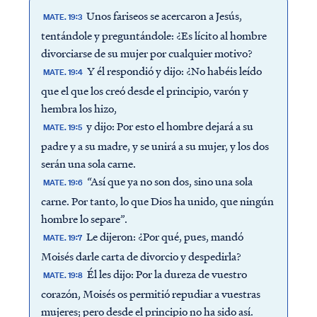
Unos fariseos se acercaron a Jesús,
MATE. 19:3
tentándole y preguntándole: ¿Es lícito al hombre
divorciarse de su mujer por cualquier motivo?
Y él respondió y dijo: ¿No habéis leído
MATE. 19:4
que el que los creó desde el principio, varón y
hembra los hizo,
y dijo: Por esto el hombre dejará a su
MATE. 19:5
padre y a su madre, y se unirá a su mujer, y los dos
serán una sola carne.
“Así que ya no son dos, sino una sola
MATE. 19:6
carne. Por tanto, lo que Dios ha unido, que ningún
hombre lo separe”.
Le dijeron: ¿Por qué, pues, mandó
MATE. 19:7
Moisés darle carta de divorcio y despedirla?
Él les dijo: Por la dureza de vuestro
MATE. 19:8
corazón, Moisés os permitió repudiar a vuestras
mujeres; pero desde el principio no ha sido así.