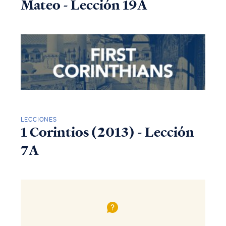
Mateo - Lección 19A
LECCIONES
1 Corintios (2013) - Lección
7A
Access all of our teaching materials
through our smartphone apps
conveniently and quickly.