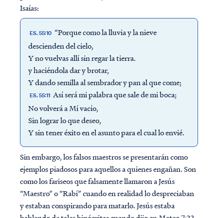
Isaías:
“Porque como la lluvia y la nieve
ES. 55:10
descienden del cielo,
Y no vuelvas allí sin regar la tierra.
y haciéndola dar y brotar,
Y dando semilla al sembrador y pan al que come;
Así será mi palabra que sale de mi boca;
ES. 55:11
No volverá a Mí vacío,
Sin lograr lo que deseo,
Y sin tener éxito en el asunto para el cual lo envié.
Sin embargo, los falsos maestros se presentarán como
ejemplos piadosos para aquellos a quienes engañan. Son
como los fariseos que falsamente llamaron a Jesús
“Maestro” o “Rabí” cuando en realidad lo despreciaban
y estaban conspirando para matarlo. Jesús estaba
hablando de tales hipócritas cuando dijo en Mateo 7:22-