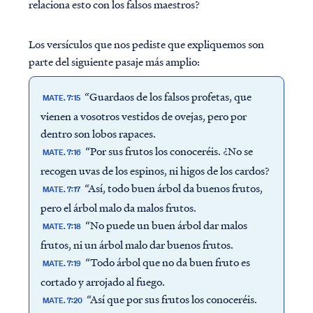
relaciona esto con los falsos maestros?
Los versículos que nos pediste que expliquemos son
parte del siguiente pasaje más amplio:
“Guardaos de los falsos profetas, que
MATE. 7:15
vienen a vosotros vestidos de ovejas, pero por
dentro son lobos rapaces.
“Por sus frutos los conoceréis. ¿No se
MATE. 7:16
recogen uvas de los espinos, ni higos de los cardos?
“Así, todo buen árbol da buenos frutos,
MATE. 7:17
pero el árbol malo da malos frutos.
“No puede un buen árbol dar malos
MATE. 7:18
frutos, ni un árbol malo dar buenos frutos.
“Todo árbol que no da buen fruto es
MATE. 7:19
cortado y arrojado al fuego.
“Así que por sus frutos los conoceréis.
MATE. 7:20