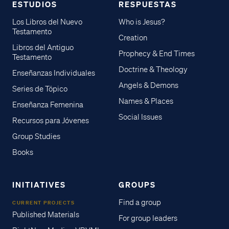
ESTUDIOS
RESPUESTAS
Los Libros del Nuevo
Who is Jesus?
Testamento
Creation
Libros del Antiguo
Prophecy & End Times
Testamento
Doctrine & Theology
Enseñanzas Individuales
Angels & Demons
Series de Tópico
Names & Places
Enseñanza Femenina
Social Issues
Recursos para Jóvenes
Group Studies
Books
INITIATIVES
GROUPS
Find a group
CURRENT PROJECTS
Published Materials
For group leaders