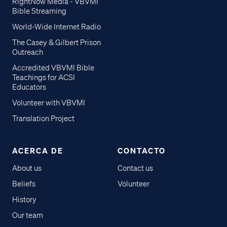
RightNow Media - VBVMI
Bible Streaming
World-Wide Internet Radio
The Casey & Gilbert Prison
Outreach
Accredited VBVMI Bible
Teachings for ACSI
Educators
Volunteer with VBVMI
Translation Project
ACERCA DE
CONTACTO
About us
Contact us
Beliefs
Volunteer
History
Our team