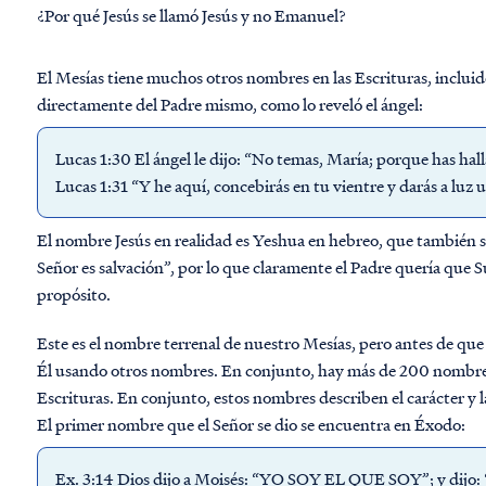
¿Por qué Jesús se llamó Jesús y no Emanuel?
El Mesías tiene muchos otros nombres en las Escrituras, inclui
directamente del Padre mismo, como lo reveló el ángel:
Lucas 1:30 El ángel le dijo: “No temas, María; porque has hal
Lucas 1:31 “Y he aquí, concebirás en tu vientre y darás a luz 
El nombre Jesús en realidad es Yeshua en hebreo, que también s
Señor es salvación”, por lo que claramente el Padre quería que 
propósito.
Este es el nombre terrenal de nuestro Mesías, pero antes de que
Él usando otros nombres. En conjunto, hay más de 200 nombres o
Escrituras. En conjunto, estos nombres describen el carácter y l
El primer nombre que el Señor se dio se encuentra en Éxodo:
Ex. 3:14 Dios dijo a Moisés: “YO SOY EL QUE SOY”; y dijo: “A