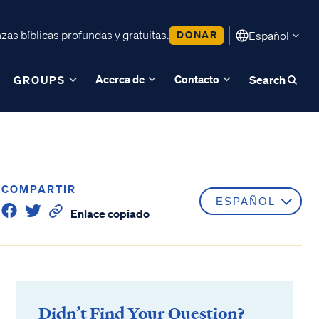
as bíblicas profundas y gratuitas.
DONAR
Español
Acerca de
Contacto
GROUPS
Search
COMPARTIR
Enlace copiado
Didn’t Find Your Question?