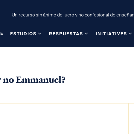
Un recurso sin ánimo de lucro y no confesional de enseñanz
E
ESTUDIOS
RESPUESTAS
INITIATIVES
s y no Emmanuel?