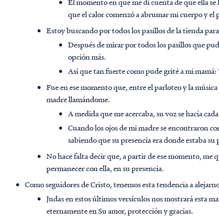
El momento en que me di cuenta de que ella se 
que el calor comenzó a abrumar mi cuerpo y el 
Estoy buscando por todos los pasillos de la tienda pa
Después de mirar por todos los pasillos que pu
opción más.
Así que tan fuerte como pude grité a mi mamá
Fue en ese momento que, entre el parloteo y la música
madre llamándome.
A medida que me acercaba, su voz se hacía cad
Cuando los ojos de mi madre se encontraron con
sabiendo que su presencia era donde estaba su 
No hace falta decir que, a partir de ese momento, me q
permanecer con ella, en su presencia.
Como seguidores de Cristo, tenemos esta tendencia a alejarnos
Judas en estos últimos versículos nos mostrará esta m
eternamente en Su amor, protección y gracias.