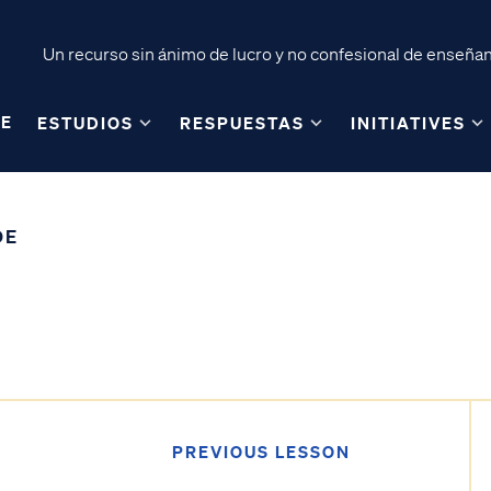
Un recurso sin ánimo de lucro y no confesional de enseñanz
E
ESTUDIOS
RESPUESTAS
INITIATIVES
DE
PREVIOUS LESSON