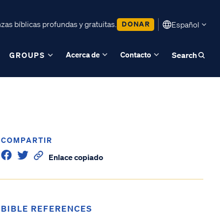
as bíblicas profundas y gratuitas.
DONAR
Español
Acerca de
Contacto
GROUPS
Search
COMPARTIR
Enlace copiado
BIBLE REFERENCES