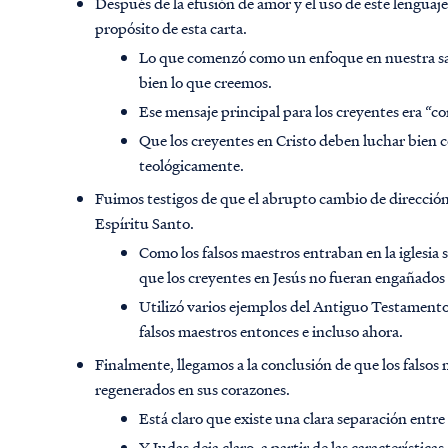
Después de la efusión de amor y el uso de este lenguaje 
propósito de esta carta.
Lo que comenzó como un enfoque en nuestra sa
bien lo que creemos.
Ese mensaje principal para los creyentes era “co
Que los creyentes en Cristo deben luchar bien c
teológicamente.
Fuimos testigos de que el abrupto cambio de dirección d
Espíritu Santo.
Como los falsos maestros entraban en la iglesia s
que los creyentes en Jesús no fueran engañados n
Utilizó varios ejemplos del Antiguo Testamento 
falsos maestros entonces e incluso ahora.
Finalmente, llegamos a la conclusión de que los falso
regenerados en sus corazones.
Está claro que existe una clara separación entre
Y Judas deja claro, a partir de las característic