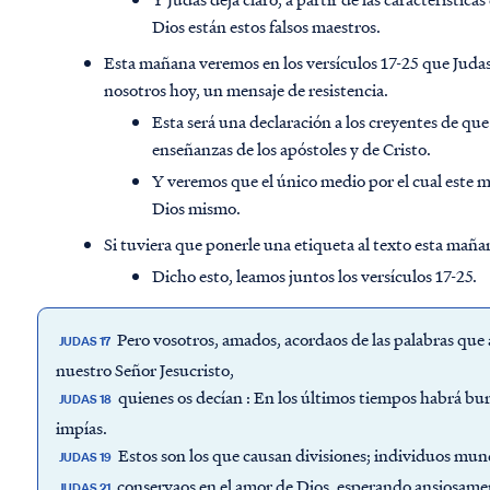
Dios están estos falsos maestros.
Esta mañana veremos en los versículos 17-25 que Judas 
nosotros hoy, un mensaje de resistencia.
Esta será una declaración a los creyentes de qu
enseñanzas de los apóstoles y de Cristo.
Y veremos que el único medio por el cual este 
Dios mismo.
Si tuviera que ponerle una etiqueta al texto esta mañan
Dicho esto, leamos juntos los versículos 17-25.
Pero vosotros, amados, acordaos de las palabras que 
JUDAS 17
nuestro Señor Jesucristo,
quienes os decían : En los últimos tiempos habrá bur
JUDAS 18
impías.
Estos son los que causan divisiones; individuos mun
JUDAS 19
conservaos en el amor de Dios, esperando ansiosamen
JUDAS 21