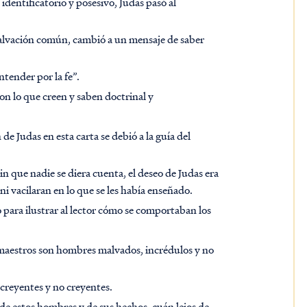
identificatorio y posesivo, Judas pasó al
lvación común, cambió a un mensaje de saber
ntender por la fe”.
on lo que creen y saben doctrinal y
e Judas en esta carta se debió a la guía del
in que nadie se diera cuenta, el deseo de Judas era
i vacilaran en lo que se les había enseñado.
para ilustrar al lector cómo se comportaban los
s maestros son hombres malvados, incrédulos y no
 creyentes y no creyentes.
as de estos hombres y de sus hechos, cuán lejos de