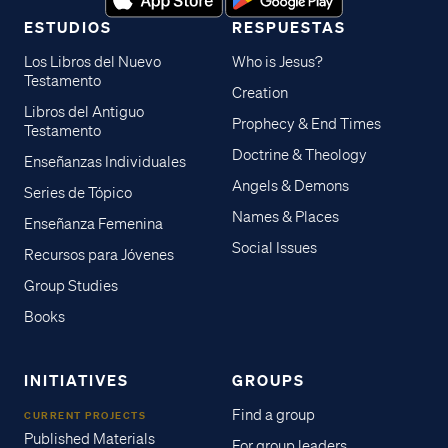
ESTUDIOS
RESPUESTAS
Los Libros del Nuevo
Who is Jesus?
Testamento
Creation
Libros del Antiguo
Prophecy & End Times
Testamento
Doctrine & Theology
Enseñanzas Individuales
Angels & Demons
Series de Tópico
Names & Places
Enseñanza Femenina
Social Issues
Recursos para Jóvenes
Group Studies
Books
INITIATIVES
GROUPS
Find a group
CURRENT PROJECTS
Published Materials
For group leaders