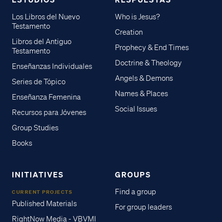
Los Libros del Nuevo
Who is Jesus?
Testamento
Creation
Libros del Antiguo
Prophecy & End Times
Testamento
Doctrine & Theology
Enseñanzas Individuales
Angels & Demons
Series de Tópico
Names & Places
Enseñanza Femenina
Social Issues
Recursos para Jóvenes
Group Studies
Books
INITIATIVES
GROUPS
Find a group
CURRENT PROJECTS
Published Materials
For group leaders
RightNow Media - VBVMI