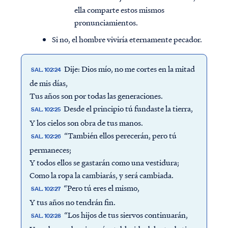
ella comparte estos mismos
pronunciamientos.
Si no, el hombre viviría eternamente pecador.
Dije: Dios mío, no me cortes en la mitad
SAL. 102:24
de mis días,
Tus años son por todas las generaciones.
Desde el principio tú fundaste la tierra,
SAL. 102:25
Y los cielos son obra de tus manos.
“También ellos perecerán, pero tú
SAL. 102:26
permaneces;
Y todos ellos se gastarán como una vestidura;
Como la ropa la cambiarás, y será cambiada.
“Pero tú eres el mismo,
SAL. 102:27
Y tus años no tendrán fin.
“Los hijos de tus siervos continuarán,
SAL. 102:28