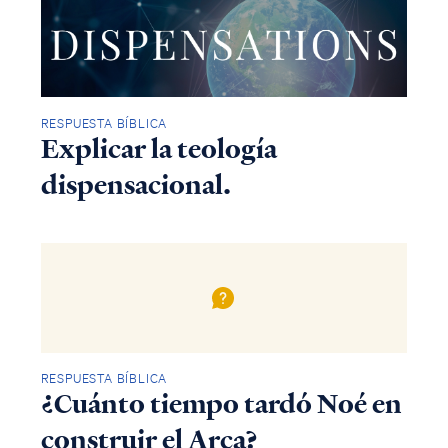
RESPUESTA BÍBLICA
Explicar la teología
dispensacional.
Access all of our teaching materials
through our smartphone apps
conveniently and quickly.
RESPUESTA BÍBLICA
¿Cuánto tiempo tardó Noé en
construir el Arca?