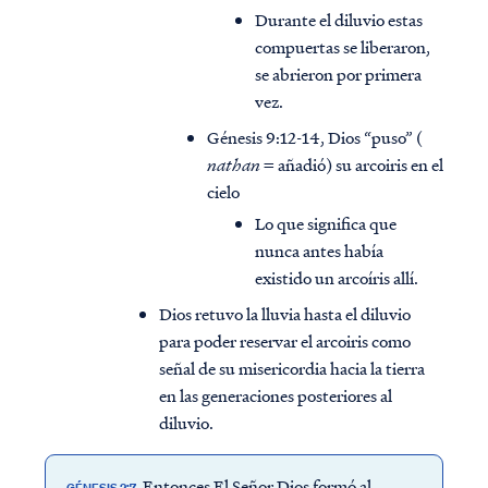
Durante el diluvio estas
compuertas se liberaron,
se abrieron por primera
vez.
Génesis 9:12-14, Dios “puso” (
nathan
= añadió) su arcoiris en el
cielo
Lo que significa que
nunca antes había
existido un arcoíris allí.
Dios retuvo la lluvia hasta el diluvio
para poder reservar el arcoiris como
señal de su misericordia hacia la tierra
en las generaciones posteriores al
diluvio.
Entonces El Señor Dios formó al