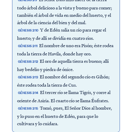
GÉNESIS 2:9
todo árbol delicioso a la vista y bueno para comer;
también el árbol de vida en medio del huerto, y el
árbol de la ciencia del bien y del mal.
Y de Edén salía un río para regar el
GÉNESIS 2:10
huerto; y de allí se dividía en cuatro ríos.
El nombre de uno era Pisón; éste rodea
GÉNESIS 2:11
toda la tierra de Havila, donde hay oro.
El oro de aquella tierra es bueno; allí
GÉNESIS 2:12
hay bedelio y piedra de ónice.
El nombre del segundo río es Gihón;
GÉNESIS 2:13
éste rodea toda la tierra de Cus.
El tercer río se llama Tigris, y corre al
GÉNESIS 2:14
oriente de Asiria. El cuarto río se llama Éufrates.
Tomó, pues, El Señor Dios al hombre,
GÉNESIS 2:15
y lo puso en el huerto de Edén, para que lo
cultivara y lo cuidara.