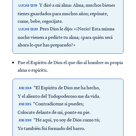
Y diré a mi alma: Alma, muchos bienes
LUCAS 12:19
tienes guardados para muchos años; repósate,
come, bebe, regocíjate.
Pero Dios le dijo: «¡Necio! Esta misma
LUCAS 12:20
noche vienen a pedirte tu alma; ¿para quién será
ahora lo que has preparado?»
Fue el Espíritu de Dios el que dio al hombre su propia
alma o espíritu.
“El Espíritu de Dios me ha hecho,
JOB 33:4
Y el aliento del Todopoderoso me da vida.
“Contradiceme si puedes;
JOB 33:5
Colocate delante de mí, ponte en pie.
“He aquí, yo soy de Dios como tú;
JOB 33:6
Yo también fui formado del barro.