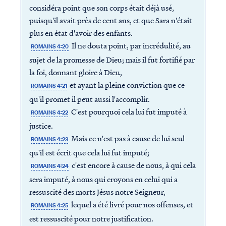
considéra point que son corps était déjà usé,
puisqu'il avait près de cent ans, et que Sara n'était
plus en état d'avoir des enfants.
Il ne douta point, par incrédulité, au
ROMAINS 4:20
sujet de la promesse de Dieu; mais il fut fortifié par
la foi, donnant gloire à Dieu,
et ayant la pleine conviction que ce
ROMAINS 4:21
qu'il promet il peut aussi l'accomplir.
C'est pourquoi cela lui fut imputé à
ROMAINS 4:22
justice.
Mais ce n'est pas à cause de lui seul
ROMAINS 4:23
qu'il est écrit que cela lui fut imputé;
c'est encore à cause de nous, à qui cela
ROMAINS 4:24
sera imputé, à nous qui croyons en celui qui a
ressuscité des morts Jésus notre Seigneur,
lequel a été livré pour nos offenses, et
ROMAINS 4:25
est ressuscité pour notre justification.