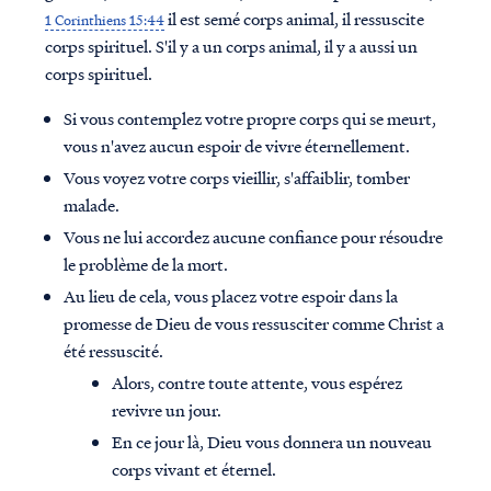
il est semé corps animal, il ressuscite
1 Corinthiens 15:44
corps spirituel. S'il y a un corps animal, il y a aussi un
corps spirituel.
Si vous contemplez votre propre corps qui se meurt,
vous n'avez aucun espoir de vivre éternellement.
Vous voyez votre corps vieillir, s'affaiblir, tomber
malade.
Vous ne lui accordez aucune confiance pour résoudre
le problème de la mort.
Au lieu de cela, vous placez votre espoir dans la
promesse de Dieu de vous ressusciter comme Christ a
été ressuscité.
Access all of our teaching materials
Alors, contre toute attente, vous espérez
through our smartphone apps
revivre un jour.
conveniently and quickly.
En ce jour là, Dieu vous donnera un nouveau
corps vivant et éternel.